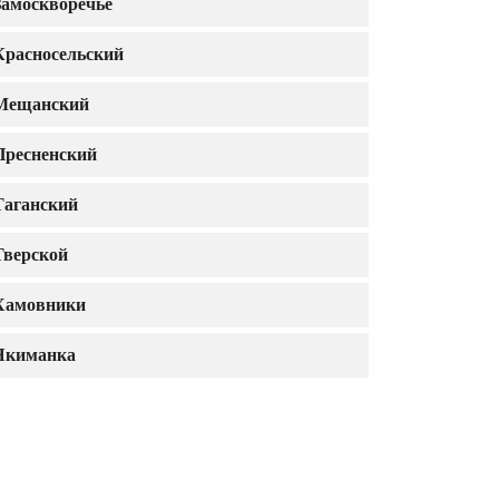
Замоскворечье
Красносельский
Мещанский
Пресненский
Таганский
Тверской
Хамовники
Якиманка