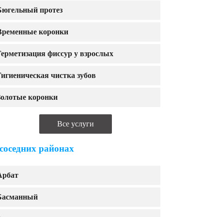
Бюгельный протез
Временные коронки
Герметизация фиссур у взрослых
Гигиеническая чистка зубов
Золотые коронки
Все услуги
 соседних районах
Арбат
Басманный