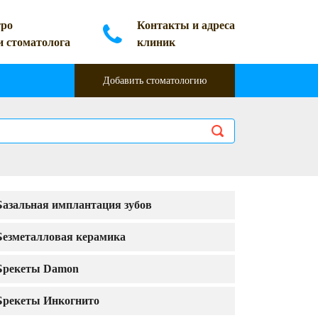
ро
Контакты и адреса
и стоматолога
клиник
Добавить стоматологию
Базальная имплантация зубов
Безметалловая керамика
Брекеты Damon
Брекеты Инкогнито