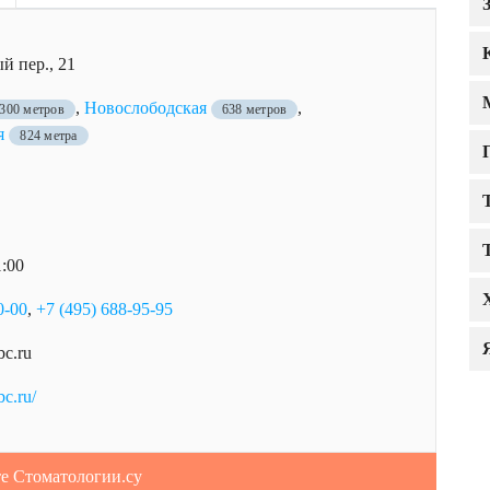
й пер., 21
,
Новослободская
,
300 метров
638 метров
я
824 метра
1:00
0-00
,
+7 (495) 688-95-95
bc.ru
bc.ru/
те Стоматологии.су