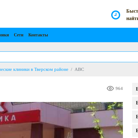
Быст
найт
ники
Сети
Контакты
еские клиники в Тверском районе
ABC
964