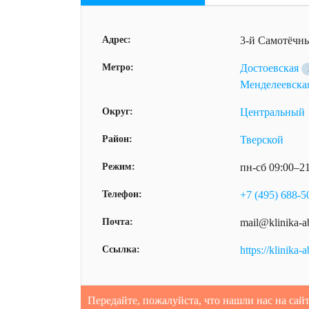
Адрес:
3-й Самотёчны
Метро:
Достоевская
Менделеевска
Округ:
Центральный
Район:
Тверской
Режим:
пн-сб 09:00–2
Телефон:
+7 (495) 688-5
Почта:
mail@klinika-a
Ссылка:
https://klinika-a
Передайте, пожалуйста, что нашли нас на сай