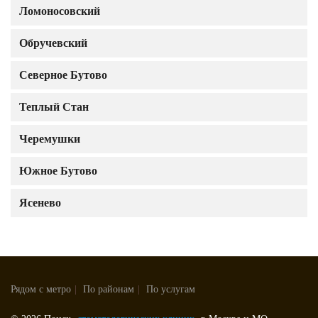
Ломоносовский
Обручевский
Северное Бутово
Теплый Стан
Черемушки
Южное Бутово
Ясенево
Рядом с метро
|
По районам
|
По услугам