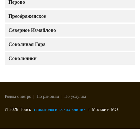
Перово
Преображенское
Северное Измайлово
Соколиная Гора
Сокольники
Рядом с метро
|
По районам
|
По услугам
© 2026 Поиск
стоматологических клиник
в Москве и МО.