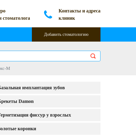
ро
Контакты и адреса
и стоматолога
клиник
Добавить стоматологию
юкс-М
Базальная имплантация зубов
Брекеты Damon
Герметизация фиссур у взрослых
Золотые коронки