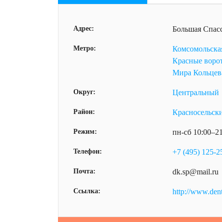
Адрес:
Большая Спасск
Метро:
Комсомольска
Красные воро
Мира Кольцев
Округ:
Центральный
Район:
Красносельск
Режим:
пн-сб 10:00–2
Телефон:
+7 (495) 125-2
Почта:
dk.sp@mail.ru
Ссылка:
http://www.den