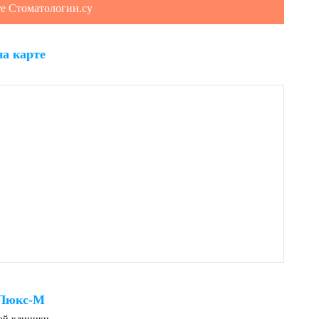
те Стоматологии.су
а карте
 Люкс-М