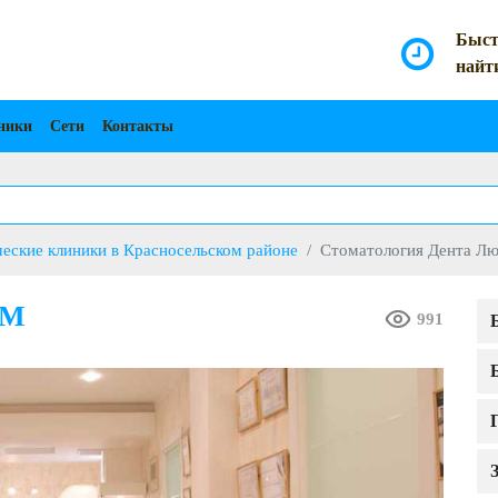
Быст
найт
ники
Сети
Контакты
еские клиники в Красносельском районе
Стоматология Дента Л
-М
991