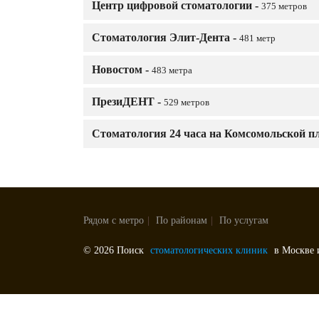
Центр цифровой стоматологии -
375 метров
Стоматология Элит-Дента -
481 метр
Новостом -
483 метра
ПрезиДЕНТ -
529 метров
Стоматология 24 часа на Комсомольской п
Рядом с метро
|
По районам
|
По услугам
© 2026 Поиск
стоматологических клиник
в Москве 