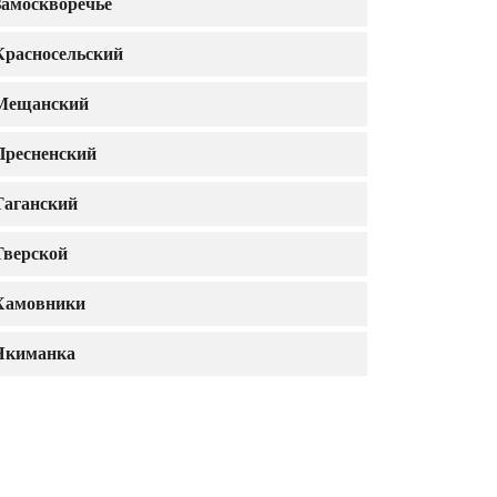
Замоскворечье
Красносельский
Мещанский
Пресненский
Таганский
Тверской
Хамовники
Якиманка