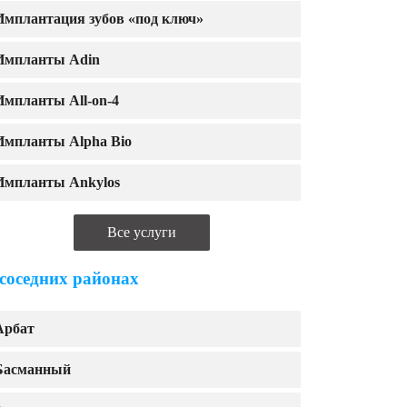
Имплантация зубов «под ключ»
Импланты Adin
Импланты All-on-4
Импланты Alpha Bio
Импланты Ankylos
Все услуги
 соседних районах
Арбат
Басманный