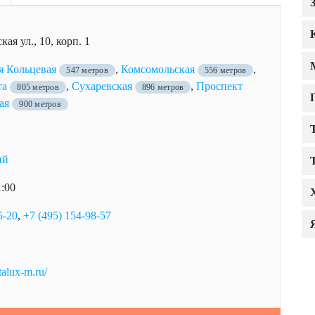
ая ул., 10, корп. 1
я Кольцевая
,
Комсомольская
,
547 метров
556 метров
та
,
Сухаревская
,
Проспект
805 метров
896 метров
ая
900 метров
ий
1:00
5-20
,
+7 (495) 154-98-57
talux-m.ru/