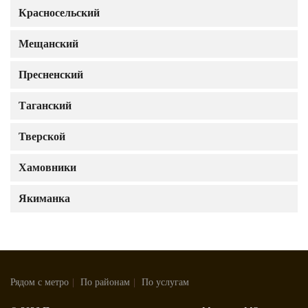
Красносельский
Мещанский
Пресненский
Таганский
Тверской
Хамовники
Якиманка
Рядом с метро
|
По районам
|
По услугам