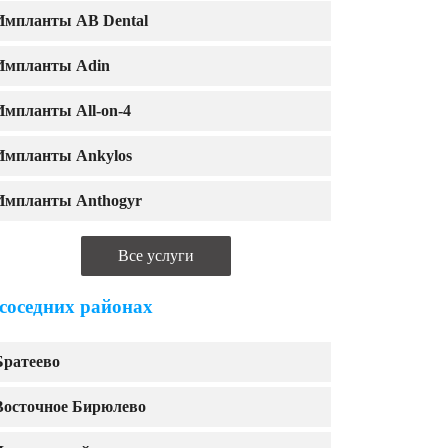
Импланты AB Dental
Импланты Adin
Импланты All-on-4
Импланты Ankylos
Импланты Anthogyr
Все услуги
 соседних районах
Братеево
Восточное Бирюлево