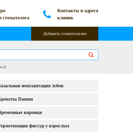
ро
Контакты и адреса
и стоматолога
клиник
Добавить стоматологию
кой
Базальная имплантация зубов
Брекеты Damon
Временные коронки
Герметизация фиссур у взрослых