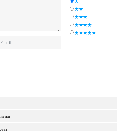
 метра
етра