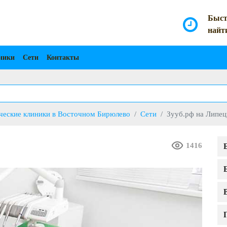
Быст
найт
ники
Сети
Контакты
ческие клиники в Восточном Бирюлево
Сети
Зууб.рф на Липец
1416