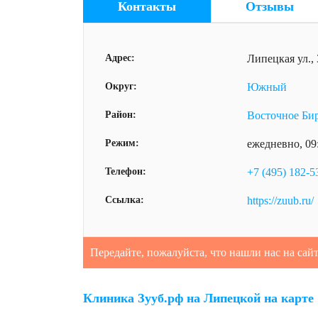
Контакты
Отзывы
Адрес:
Липецкая ул., 
Округ:
Южный
Район:
Восточное Би
Режим:
ежедневно, 09
Телефон:
+7 (495) 182-5
Ссылка:
https://zuub.ru/
Передайте, пожалуйста, что нашли нас на сай
Клиника Зууб.рф на Липецкой на карте