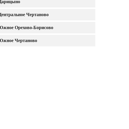
Царицыно
Центральное Чертаново
Южное Орехово-Борисово
Южное Чертаново