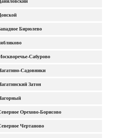
Даниловский
Донской
Западное Бирюлево
Зябликово
Москворечье-Сабурово
Нагатино-Садовники
Нагатинский Затон
Нагорный
Северное Орехово-Борисово
Северное Чертаново